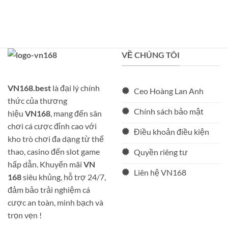
VỀ CHÚNG TÔI
VN168.best
là đại lý chính
Ceo Hoàng Lan Anh
thức của thương
Chính sách bảo mật
hiệu
VN168
, mang đến sân
chơi cá cược đỉnh cao với
Điều khoản điều kiện
kho trò chơi đa dạng từ thể
thao, casino đến slot game
Quyền riêng tư
hấp dẫn. Khuyến mãi
VN
Liên hệ VN168
168
siêu khủng, hỗ trợ 24/7,
đảm bảo trải nghiệm cá
cược an toàn, minh bạch và
trọn vẹn !