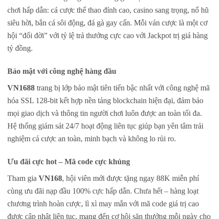
chơi hấp dẫn: cá cược thể thao đỉnh cao, casino sang trọng, nổ hũ
siêu hời, bắn cá sôi động, đá gà gay cấn. Mỗi ván cược là một cơ
hội “đổi đời” với tỷ lệ trả thưởng cực cao với Jackpot trị giá hàng
tỷ đồng.
Bảo mật với công nghệ hàng đầu
VN1688
trang bị lớp bảo mật tiên tiến bậc nhất với công nghệ mã
hóa SSL 128-bit kết hợp nền tảng blockchain hiện đại, đảm bảo
mọi giao dịch và thông tin người chơi luôn được an toàn tối đa.
Hệ thống giám sát 24/7 hoạt động liên tục giúp bạn yên tâm trải
nghiệm cá cược an toàn, minh bạch và không lo rủi ro.
Ưu đãi cực hot – Mã code cực khủng
Tham gia
VN168
, hội viên mới được tặng ngay 88K miễn phí
cùng ưu đãi nạp đầu 100% cực hấp dẫn. Chưa hết – hàng loạt
chương trình hoàn cược, lì xì may mắn với mã code giá trị cao
được cập nhật liên tục, mang đến cơ hội săn thưởng mỗi ngày cho