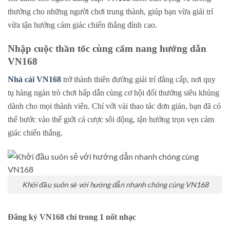
thưởng cho những người chơi trung thành, giúp bạn vừa giải trí
vừa tận hưởng cảm giác chiến thắng đỉnh cao.
Nhập cuộc thần tốc cùng cẩm nang hướng dẫn
VN168
Nhà cái VN168
trở thành thiên đường giải trí đẳng cấp, nơi quy
tụ hàng ngàn trò chơi hấp dẫn cùng cơ hội đổi thưởng siêu khủng
dành cho mọi thành viên. Chỉ với vài thao tác đơn giản, bạn đã có
thể bước vào thế giới cá cược sôi động, tận hưởng trọn vẹn cảm
giác chiến thắng.
Khởi đầu suôn sẻ với hướng dẫn nhanh chóng cùng VN168
Đăng ký VN168 chỉ trong 1 nốt nhạc