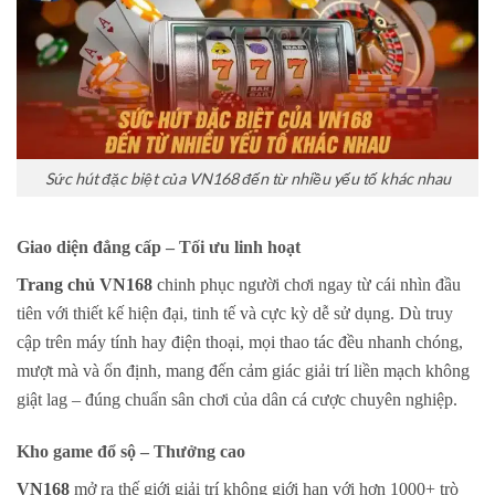
Sức hút đặc biệt của VN168 đến từ nhiều yếu tố khác nhau
Giao diện đẳng cấp – Tối ưu linh hoạt
Trang chủ VN168
chinh phục người chơi ngay từ cái nhìn đầu
tiên với thiết kế hiện đại, tinh tế và cực kỳ dễ sử dụng. Dù truy
cập trên máy tính hay điện thoại, mọi thao tác đều nhanh chóng,
mượt mà và ổn định, mang đến cảm giác giải trí liền mạch không
giật lag – đúng chuẩn sân chơi của dân cá cược chuyên nghiệp.
Kho game đổ sộ – Thưởng cao
VN168
mở ra thế giới giải trí không giới hạn với hơn 1000+ trò