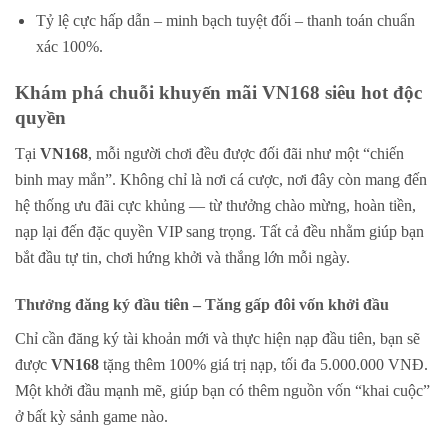
Tỷ lệ cực hấp dẫn – minh bạch tuyệt đối – thanh toán chuẩn
xác 100%.
Khám phá chuỗi khuyến mãi VN168 siêu hot độc
quyền
Tại
VN168
, mỗi người chơi đều được đối đãi như một “chiến
binh may mắn”. Không chỉ là nơi cá cược, nơi đây còn mang đến
hệ thống ưu đãi cực khủng — từ thưởng chào mừng, hoàn tiền,
nạp lại đến đặc quyền VIP sang trọng. Tất cả đều nhằm giúp bạn
bắt đầu tự tin, chơi hứng khởi và thắng lớn mỗi ngày.
Thưởng đăng ký đầu tiên – Tăng gấp đôi vốn khởi đầu
Chỉ cần đăng ký tài khoản mới và thực hiện nạp đầu tiên, bạn sẽ
được
VN168
tặng thêm 100% giá trị nạp, tối đa 5.000.000 VNĐ.
Một khởi đầu mạnh mẽ, giúp bạn có thêm nguồn vốn “khai cuộc”
ở bất kỳ sảnh game nào.