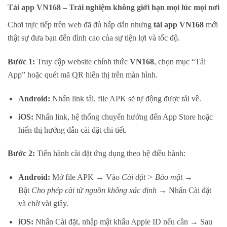
Tải app VN168 – Trải nghiệm không giới hạn mọi lúc mọi nơi
Chơi trực tiếp trên web đã đủ hấp dẫn nhưng
tải app VN168
mới
thật sự đưa bạn đến đỉnh cao của sự tiện lợi và tốc độ.
Bước 1:
Truy cập website chính thức
VN168
, chọn mục “Tải
App” hoặc quét mã QR hiển thị trên màn hình.
Android:
Nhấn link tải, file APK sẽ tự động được tải về.
iOS:
Nhấn link, hệ thống chuyển hướng đến App Store hoặc
hiển thị hướng dẫn cài đặt chi tiết.
Bước 2:
Tiến hành cài đặt ứng dụng theo hệ điều hành:
Android:
Mở file APK → Vào
Cài đặt > Bảo mật
→
Bật
Cho phép cài từ nguồn không xác định
→ Nhấn Cài đặt
và chờ vài giây.
iOS:
Nhấn Cài đặt, nhập mật khẩu Apple ID nếu cần → Sau