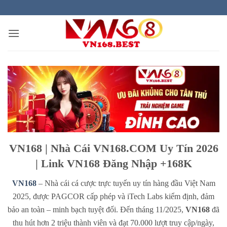
Skip
to
content
VN168 | Nhà Cái VN168.COM Uy Tín 2026
| Link VN168 Đăng Nhập +168K
VN168
– Nhà cái cá cược trực tuyến uy tín hàng đầu Việt Nam
2025, được PAGCOR cấp phép và iTech Labs kiểm định, đảm
bảo an toàn – minh bạch tuyệt đối. Đến tháng 11/2025,
VN168
đã
thu hút hơn 2 triệu thành viên và đạt 70.000 lượt truy cập/ngày,