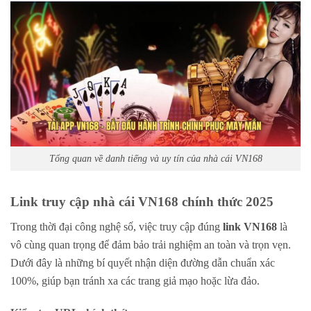
Tổng quan về danh tiếng và uy tín của nhà cái VN168
Link truy cập nhà cái VN168 chính thức 2025
Trong thời đại công nghệ số, việc truy cập đúng
link VN168
là
vô cùng quan trọng để đảm bảo trải nghiệm an toàn và trọn vẹn.
Dưới đây là những bí quyết nhận diện đường dẫn chuẩn xác
100%, giúp bạn tránh xa các trang giả mạo hoặc lừa đảo.