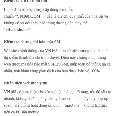
Kiểm tra URL chính thức
Luôn đảm bảo bạn truy cập đúng tên miền
chuẩn
“VN168.COM”
– đây là địa chỉ duy nhất của nhà cái và
không có sự đổi thay nào trong đường dẫn thay thế
“
etisalat.in.net
”.
Kiểm tra chứng chỉ bảo mật SSL
Website chính thống của
VN168
luôn có biểu tượng ổ khóa hiển
thị ở đầu thanh địa chỉ trình duyệt. Điều này chứng minh trang
web được mã hóa bảo mật SSL 256-bit, giúp toàn bộ thông tin cá
nhân, mật khẩu cùng giao dịch của bạn được bảo vệ 100%..
Nhận diện website uy tín
VN168
có giao diện chuyên nghiệp, bố cục rõ ràng, tốc độ tải cực
nhanh, không chứa quảng cáo lạ, banner nhấp nháy hay pop-up
spam. Hệ thống hoạt động ổn định – mượt mà – không lag giật
trên cả PC lẫn mobile.