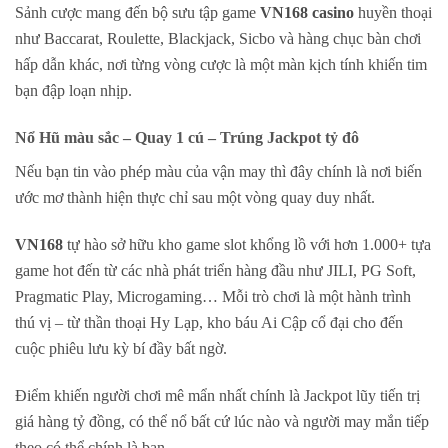
Sảnh cược mang đến bộ sưu tập game
VN168 casino
huyền thoại
như Baccarat, Roulette, Blackjack, Sicbo và hàng chục bàn chơi
hấp dẫn khác, nơi từng vòng cược là một màn kịch tính khiến tim
bạn đập loạn nhịp.
Nổ Hũ màu sắc – Quay 1 cú – Trúng Jackpot tỷ đô
Nếu bạn tin vào phép màu của vận may thì đây chính là nơi biến
ước mơ thành hiện thực chỉ sau một vòng quay duy nhất.
VN168
tự hào sở hữu kho game slot khổng lồ với hơn 1.000+ tựa
game hot đến từ các nhà phát triển hàng đầu như JILI, PG Soft,
Pragmatic Play, Microgaming… Mỗi trò chơi là một hành trình
thú vị – từ thần thoại Hy Lạp, kho báu Ai Cập cổ đại cho đến
cuộc phiêu lưu kỳ bí đầy bất ngờ.
Điểm khiến người chơi mê mẩn nhất chính là Jackpot lũy tiến trị
giá hàng tỷ đồng, có thể nổ bất cứ lúc nào và người may mắn tiếp
theo có thể chính là bạn.