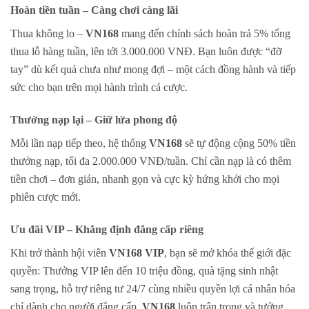
Hoàn tiền tuần – Càng chơi càng lãi
Thua không lo –
VN168
mang đến chính sách hoàn trả 5% tổng
thua lỗ hàng tuần, lên tới 3.000.000 VNĐ. Bạn luôn được “đỡ
tay” dù kết quả chưa như mong đợi – một cách đồng hành và tiếp
sức cho bạn trên mọi hành trình cá cược.
Thưởng nạp lại – Giữ lửa phong độ
Mỗi lần nạp tiếp theo, hệ thống
VN168
sẽ tự động cộng 50% tiền
thưởng nạp, tối đa 2.000.000 VNĐ/tuần. Chỉ cần nạp là có thêm
tiền chơi – đơn giản, nhanh gọn và cực kỳ hứng khởi cho mọi
phiên cược mới.
Ưu đãi VIP – Khẳng định đẳng cấp riêng
Khi trở thành hội viên
VN168 VIP
, bạn sẽ mở khóa thế giới đặc
quyền: Thưởng VIP lên đến 10 triệu đồng, quà tặng sinh nhật
sang trọng, hỗ trợ riêng tư 24/7 cùng nhiều quyền lợi cá nhân hóa
chỉ dành cho người đẳng cấp.
VN168
luôn trân trọng và tưởng