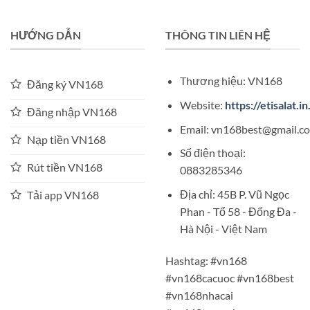
HƯỚNG DẪN
THÔNG TIN LIÊN HỆ
Thương hiệu: VN168
Đăng ký VN168
Website:
https://etisalat.in
Đăng nhập VN168
Email: vn168best@gmail.c
Nạp tiền VN168
Số điện thoại:
Rút tiền VN168
0883285346
Địa chỉ: 45B P. Vũ Ngọc
Tải app VN168
Phan - Tổ 58 - Đống Đa -
Hà Nội - Việt Nam
Hashtag: #vn168
#vn168cacuoc #vn168best
#vn168nhacai